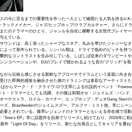
の今に至るまでの重要性を作った一人として確固たる人気を誇るU.K.
/トラックメイカー。ジャズ/ヒップホップ/クラブカルチャー、さらにド
またのドラマーのひとり。ジャンルを自在に横断する次世代プレイヤー/
与えている。
サウンドは、高く張ったシャープなスネア、丸みを帯びたジャジーなタ
によって形作られている。シンバル類は、ドライで低めのピッチを持つ
響的なコントラストを生み出している。しばしば従来のダウンビートや
シンコペーションや、DJのプレイで聴かれるような音の“グリッチ”を
ながら伝統も感じさせる新鮮なアプローチでドラムという楽器に向き合
受けた即興的感覚を融合させた彼のドラミングは多彩なアーティストた
ばからマーク・ド・クライヴ-ロウ主宰による伝説的イベント「Freesoul Se
のレジデント・ドラマーとしても活躍。その後は初期ホセ・ジェイムズ・バン
ーケストラ、ロイル・カーナー、ヒップホップ・デュオGang Starrの
ズ、Brainfeederのジェイムスズー、アルファ・ミスト他、常にシ
必要とされている。最早レジェンドのドラマーともいえる存在感で活動
『5ive’s EP』常に話題作を自身でリリースし続けており、2026年
dsから最新作『Light Of Day』をリリース。新たな出発点としてキャリアを重