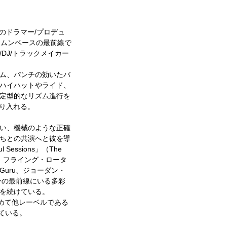
のドラマー/プロデュ
ラムンベースの最前線で
DJ/トラックメイカー
ム、パンチの効いたバ
ハイハットやライド、
定型的なリズム進行を
取り入れる。
い、機械のような正確
ちとの共演へと彼を導
ssions」（The
ド、フライング・ロータ
Guru、ジョーダン・
ーンの最前線にいる多彩
を続けている。
に初めて他レーベルである
ねている。